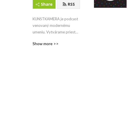
Share
RSS
KUNSTKAMERA je podcast 
venovaný modernému 
umeniu. Vytvárame priestor 
kde sa môžu prepájať rozne 
Show more >>
iniciatívy a tvorcovia 
súčasného výtvarného 
umenia a poézie.