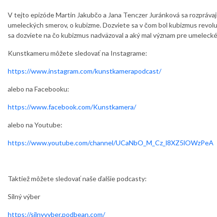
V tejto epizóde Martin Jakubčo a Jana Tenczer Juránková sa rozpráva
umeleckých smerov, o kubizme. Dozviete sa v čom bol kubizmus revoluč
sa dozviete na čo kubizmus nadväzoval a aký mal význam pre umelecké
Kunstkameru môžete sledovať na Instagrame:
https://www.instagram.com/kunstkamerapodcast/
alebo na Facebooku:
https://www.facebook.com/Kunstkamera/
alebo na Youtube:
https://www.youtube.com/channel/UCaNbO_M_Cz_l8XZ5lOWzPeA
Taktiež môžete sledovať naše ďalšie podcasty:
Silný výber
https://silnyvyber.podbean.com/