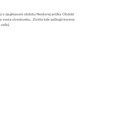
jú o zaujímavom obdoby Neskorej antiky. Období
 sveta stredoveku. Zistíte kde začinajú korene
 veľký.