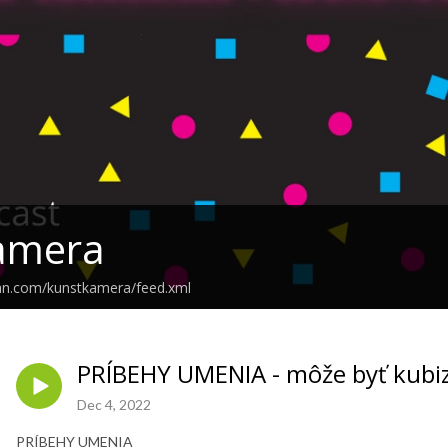
amera
ean.com/kunstkamera/feed.xml
PRÍBEHY UMENIA - môže byť kubiz
Dec 4, 2022
PRÍBEHY UMENIA