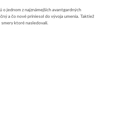
jú o jednom z najznámejších avantgardných
ný a čo nové priniesol do vývoja umenia. Taktiež
 smery ktoré nasledovali.