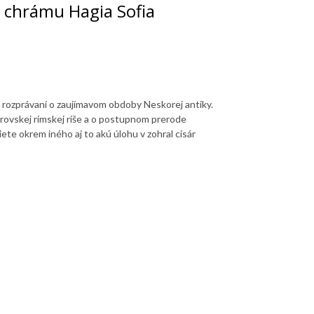
 chrámu Hagia Sofia
 rozprávaní o zaujímavom obdoby Neskorej antiky.
rovskej rímskej ríše a o postupnom prerode
te okrem iného aj to akú úlohu v zohral cisár