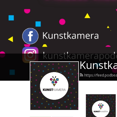
Kunstk
https://feed.podb