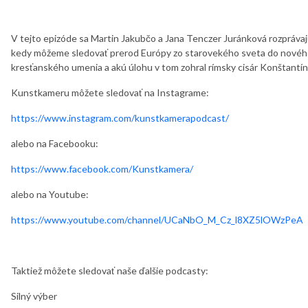
V tejto epizóde sa Martin Jakubčo a Jana Tenczer Juránková rozpráva
kedy môžeme sledovať prerod Európy zo starovekého sveta do nového
kresťanského umenia a akú úlohu v tom zohral rímsky cisár Konštantín
Kunstkameru môžete sledovať na Instagrame:
https://www.instagram.com/kunstkamerapodcast/
alebo na Facebooku:
https://www.facebook.com/Kunstkamera/
alebo na Youtube:
https://www.youtube.com/channel/UCaNbO_M_Cz_l8XZ5lOWzPeA
Taktiež môžete sledovať naše ďalšie podcasty:
Silný výber